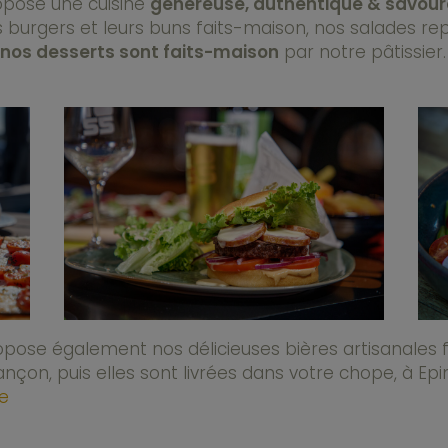
opose une cuisine
généreuse, authentique & savou
rgers et leurs buns faits-maison, nos salades repa
nos desserts sont faits-maison
par notre pâtissier.
opose également nos délicieuses bières artisanales 
çon, puis elles sont livrées dans votre chope, à Epin
ie