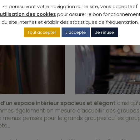
En poursuivant votre navigation sur le site, vous acceptez l'
utilisation des cookies
pour assurer le bon fonctionnemen
du site internet et établir des statistiques de fréquentation.
Tout accepter
J'accepte
Je refuse
e
d’un espace intérieur spacieux et élégant
ainsi qu
‘
sommes également en mesure d’accueillir des groupe
es menus pensés pour le grands groupes ou les group
etc…