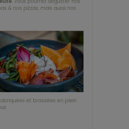
reuse
. Vous pourrez déguster nos
s & nos pizzas, mais aussi nos
fabriquées et brassées en plein
al.