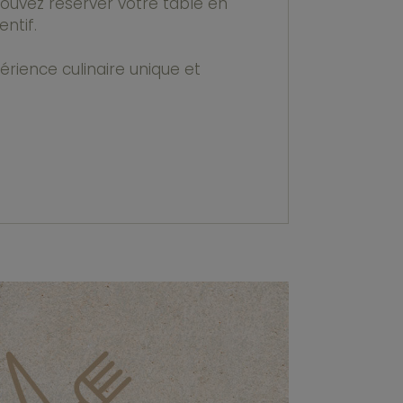
pouvez réserver votre table en
ntif.
érience culinaire unique et