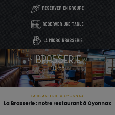
Skip
reserver en groupe
to
content
reserver une table
la micro brasserie
LA BRASSERIE À OYONNAX
La Brasserie : notre restaurant à Oyonnax