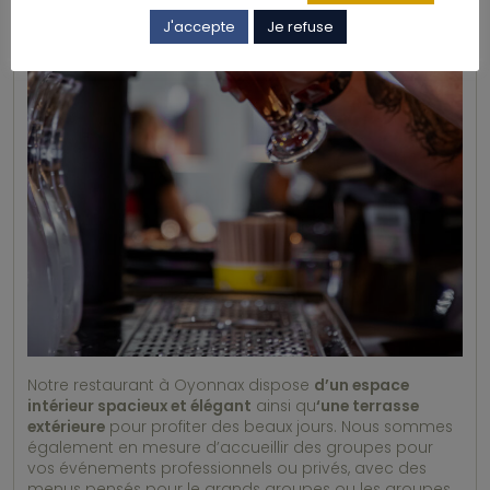
J'accepte
Je refuse
Notre restaurant à Oyonnax dispose
d’un espace
intérieur spacieux et élégant
ainsi qu
‘une terrasse
extérieure
pour profiter des beaux jours. Nous sommes
également en mesure d’accueillir des groupes pour
vos événements professionnels ou privés, avec des
menus pensés pour le grands groupes ou les groupes