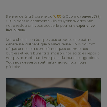
Bienvenue à la Brasserie du
10.55
à Oyonnax
ouvert 7/7j
! Situé dans la charmante ville d’Oyonnax dans l’Ain
notre restaurant vous accueille pour une
expérience
inoubliable.
Notre chef et son équipe vous propose une cuisine
généreuse, authentique & savoureuse
. Vous pourrez
déguster nos plats emblématiques comme nos
burgers et leurs buns faits-maison, nos salades repas &
nos pizzas, mais aussi nos plats du jour et suggestions.
Tous nos desserts sont faits-maison
par notre
pâtissier.